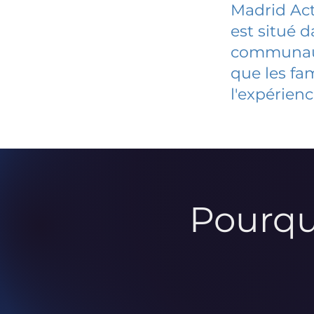
Madrid Act
est situé 
communauté
que les fa
l'expérienc
Pourqu