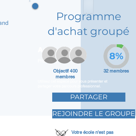
Programme
 and
d'achat groupé
Adam Caar
8%
Promoteur
Objectif 400
32 membres
membres
Utilisez cet espace pour vous présenter et
partager votre parcours professionnel.
PARTAGER
REJOINDRE LE GROUPE
Votre école n'est pas