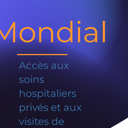
Mondial
Accès aux
soins
hospitaliers
privés et aux
visites de