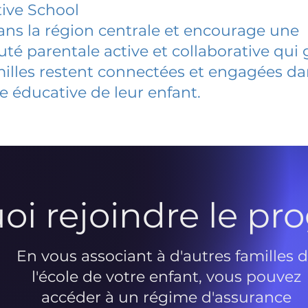
ive School
dans la région centrale et encourage une
 parentale active et collaborative qui 
milles restent connectées et engagées d
e éducative de leur enfant.
oi rejoindre le p
En vous associant à d'autres familles 
l'école de votre enfant, vous pouvez
accéder à un régime d'assurance