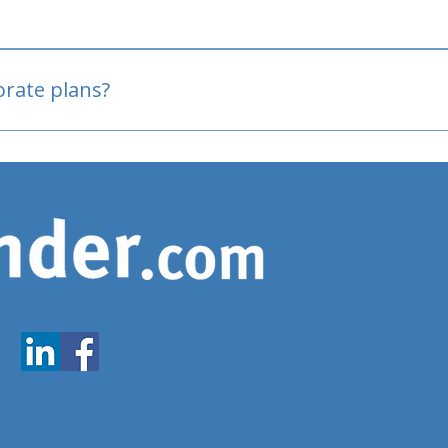
oved
porate plans?