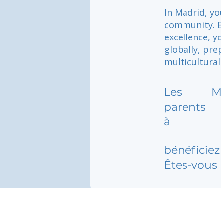
In Madrid, yo
community. B
excellence, y
globally, pre
multicultural
Les
M
parents
à
bénéficiez 
Êtes-vous 