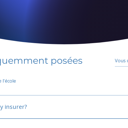
équemment posées
 l'école
y insurer?