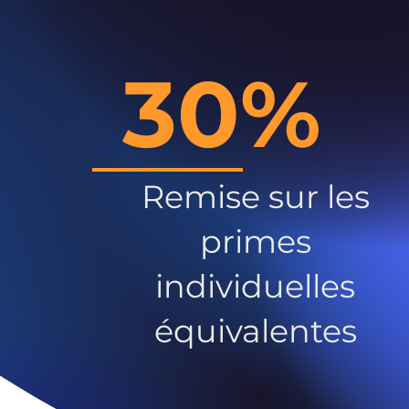
30%
Remise sur les
primes
individuelles
équivalentes