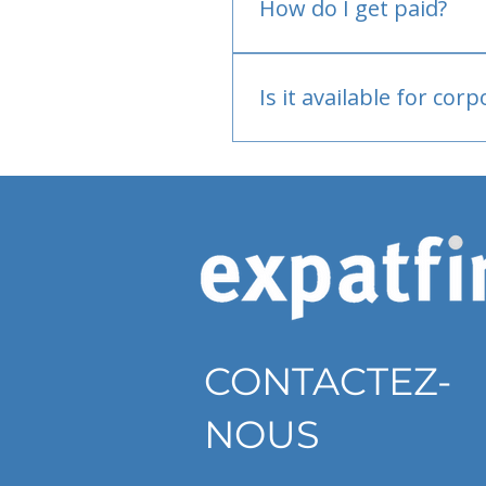
How do I get paid?
Bank or PayPal, once appr
Is it available for cor
Currently individual only
CONTACTEZ-
NOUS