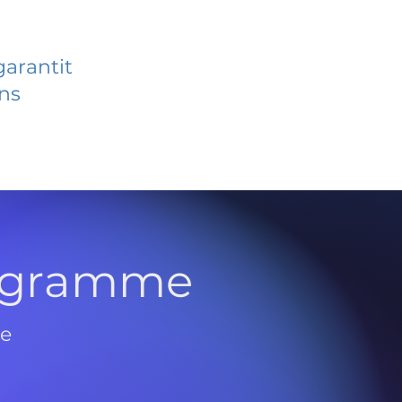
garantit
ans
rogramme
de