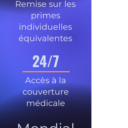
Remise sur les
primes
individuelles
équivalentes
24/7
Accès à la
couverture
médicale