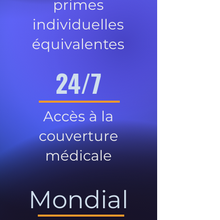
primes
individuelles
équivalentes
24/7
Accès à la
couverture
médicale
Mondial