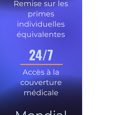
Remise sur les
primes
individuelles
équivalentes
24/7
Accès à la
couverture
médicale