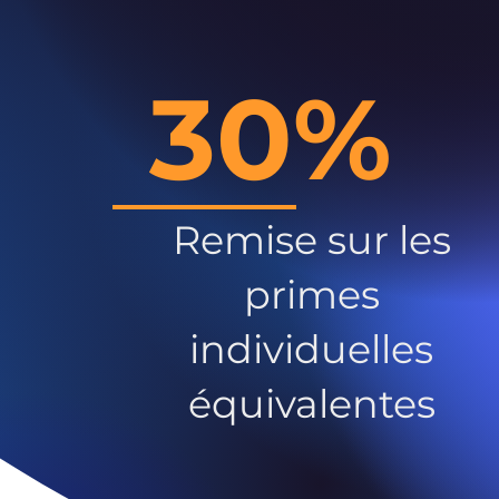
30%
Remise sur les
primes
individuelles
équivalentes