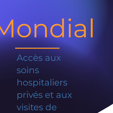
Mondial
Accès aux
soins
hospitaliers
privés et aux
visites de