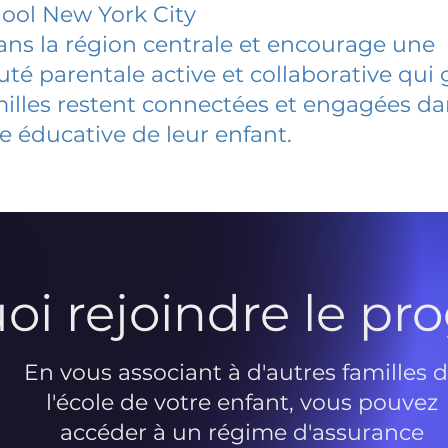
ool New York City
dans la région centrale et encourage une
 parentale active et collaborative qui 
milles restent connectées et engagées d
e éducative de leur enfant.
oi rejoindre le p
En vous associant à d'autres familles 
l'école de votre enfant, vous pouvez
accéder à un régime d'assurance