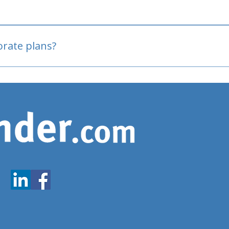
oved
porate plans?