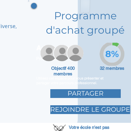
Programme
diverse,
d'achat groupé
Adam Caar
8%
Promoteur
Objectif 400
32 membres
membres
Utilisez cet espace pour vous présenter et
partager votre parcours professionnel.
PARTAGER
REJOINDRE LE GROUPE
Votre école n'est pas