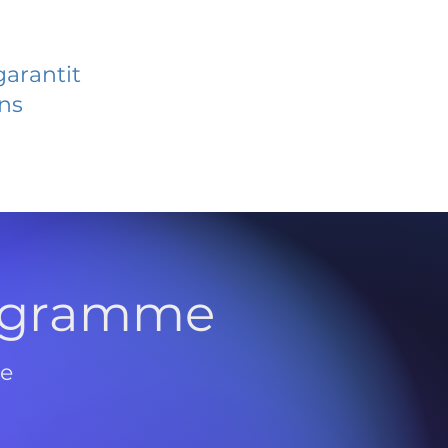
garantit
ans
rogramme
de