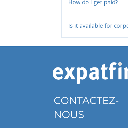
How do I get paid?
Bank or PayPal, once appr
Is it available for cor
Currently individual only
CONTACTEZ-
NOUS