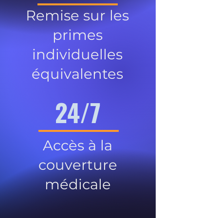
Remise sur les
primes
individuelles
équivalentes
24/7
Accès à la
couverture
médicale