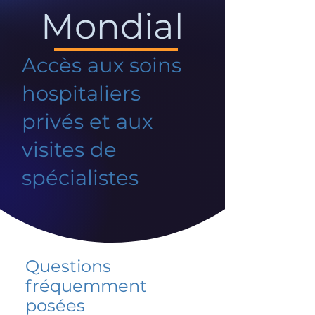
Mondial
Accès aux soins
hospitaliers
privés et aux
visites de
spécialistes
Questions
fréquemment
posées