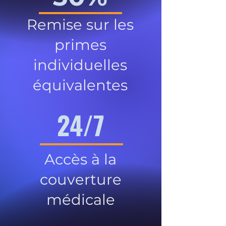
Remise sur les
primes
individuelles
équivalentes
24/7
Accès à la
couverture
médicale