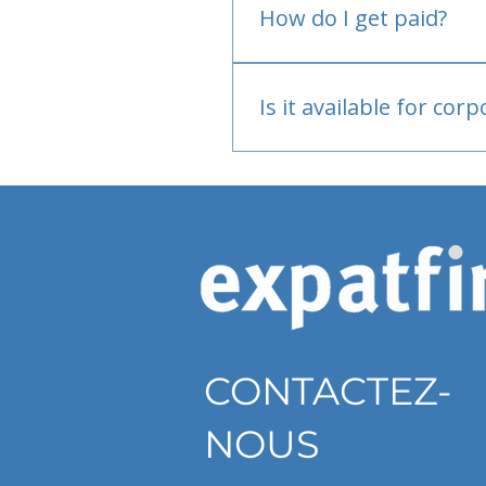
How do I get paid?
Bank or PayPal, once appr
Is it available for cor
Currently individual only
CONTACTEZ-
NOUS