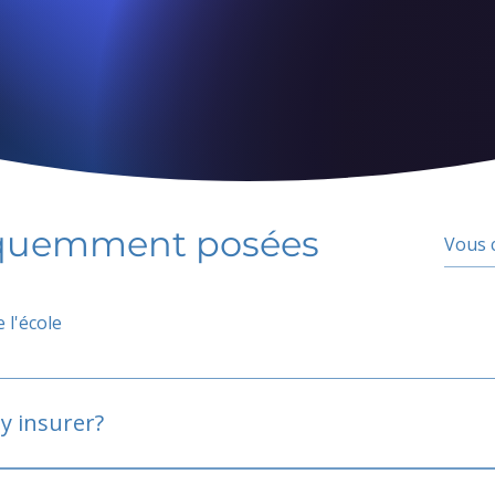
équemment posées
 l'école
y insurer?