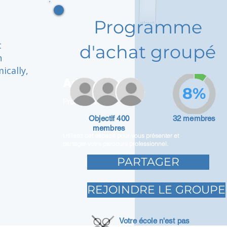
Programme
c
d'achat groupé
h
ically,
Adam Caar
8%
Promoteur
Objectif 400
32 membres
membres
Utilisez cet espace pour vous présenter et
partager votre parcours professionnel.
PARTAGER
REJOINDRE LE GROUPE
Votre école n'est pas