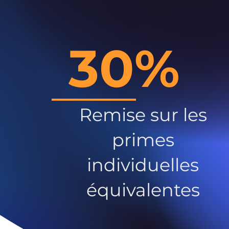
30%
Remise sur les
primes
individuelles
équivalentes