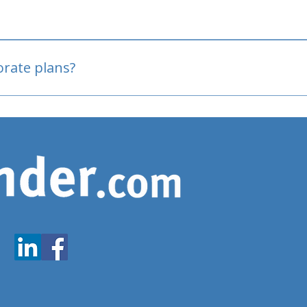
oved
porate plans?