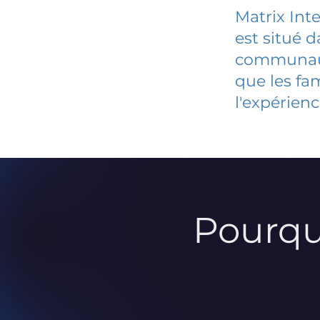
Matrix Int
est situé 
communauté
que les fa
l'expérienc
Pourqu