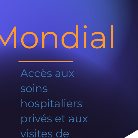
Mondial
Accès aux
soins
hospitaliers
privés et aux
visites de