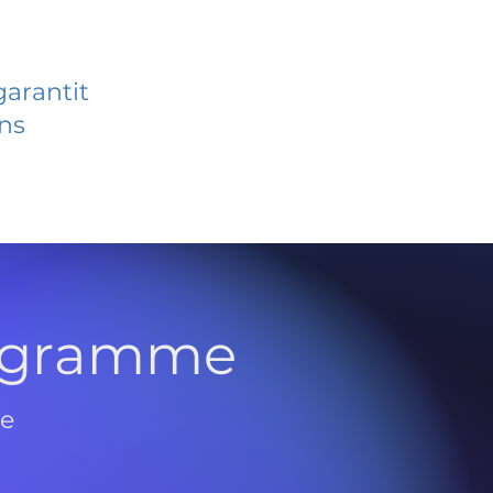
garantit
ans
rogramme
de