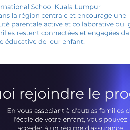
ernational School Kuala Lumpur
dans la région centrale et encourage une
 parentale active et collaborative qui 
milles restent connectées et engagées d
e éducative de leur enfant.
oi rejoindre le p
En vous associant à d'autres familles 
l'école de votre enfant, vous pouvez
accéder à un régime d'assurance