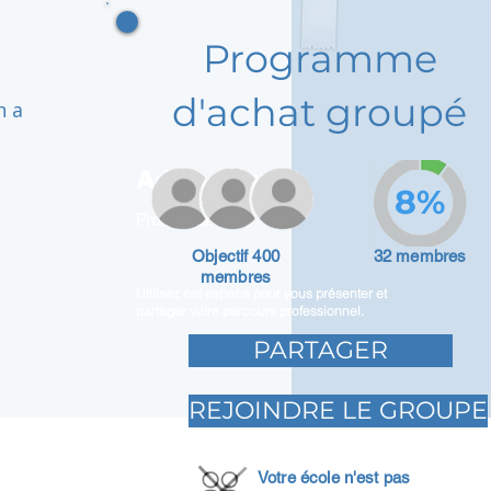
Programme
d'achat groupé
n a
Adam Caar
8%
Promoteur
Objectif 400
32 membres
membres
Utilisez cet espace pour vous présenter et
partager votre parcours professionnel.
PARTAGER
REJOINDRE LE GROUPE
Votre école n'est pas