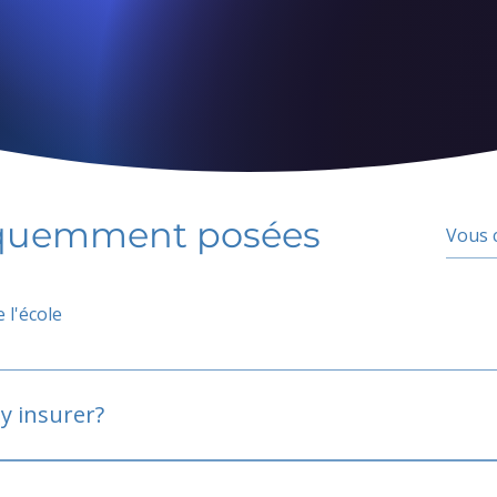
équemment posées
 l'école
y insurer?