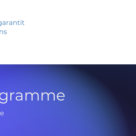
garantit
ans
rogramme
de