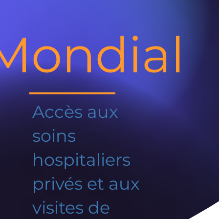
Mondial
Accès aux
soins
hospitaliers
privés et aux
visites de