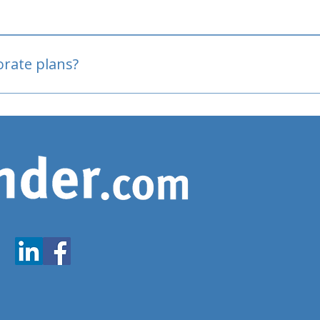
oved
porate plans?