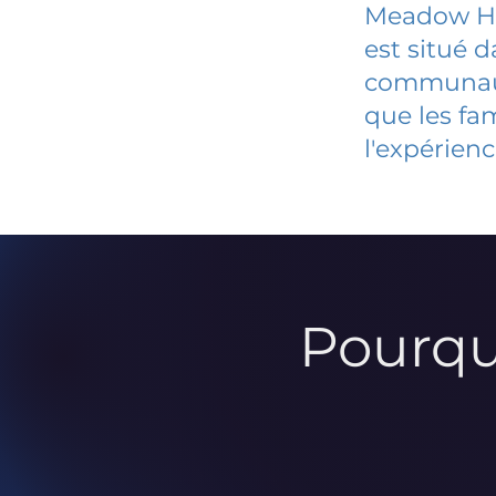
Meadow Ha
est situé 
communauté
que les fa
l'expérienc
Pourqu