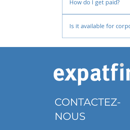
How do I get paid?
Bank or PayPal, once appr
Is it available for cor
Currently individual only
CONTACTEZ-
NOUS