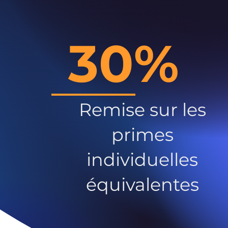
30%
Remise sur les
primes
individuelles
équivalentes