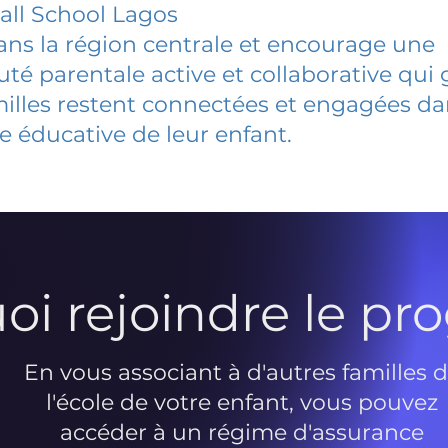
ll School Lagos
dans la région centrale et encourage une
 parentale active et collaborative qui 
milles restent connectées et engagées d
e éducative de leur enfant.
oi rejoindre le p
En vous associant à d'autres familles 
l'école de votre enfant, vous pouvez
accéder à un régime d'assurance