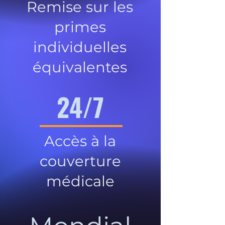
Remise sur les
primes
individuelles
équivalentes
24/7
Accès à la
couverture
médicale