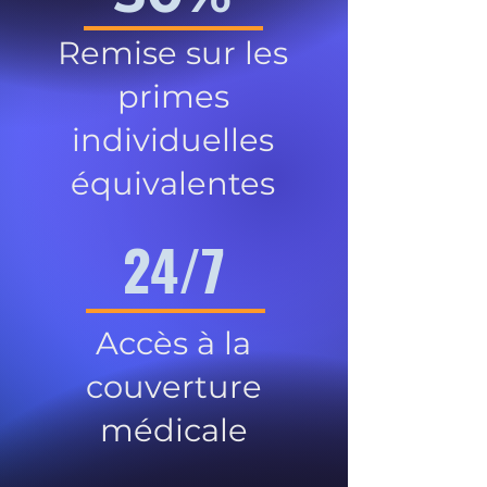
Remise sur les
primes
individuelles
équivalentes
24/7
Accès à la
couverture
médicale