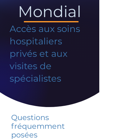
Mondial
Accès aux soins
hospitaliers
privés et aux
visites de
spécialistes
Questions
fréquemment
posées