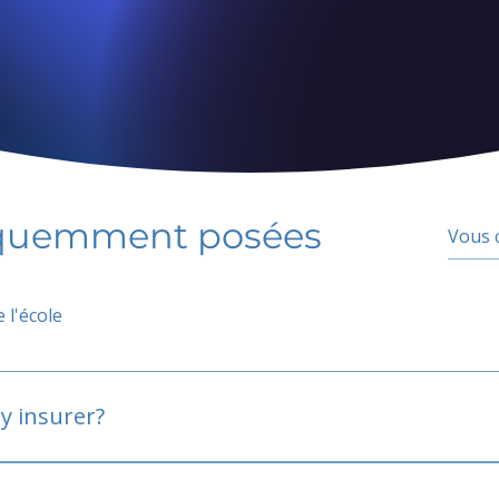
équemment posées
 l'école
y insurer?