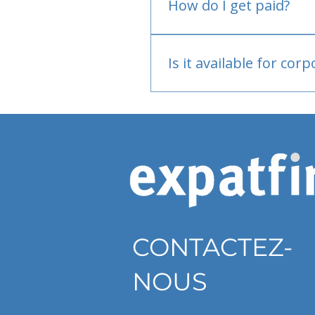
How do I get paid?
Bank or PayPal, once appr
Is it available for cor
Currently individual only
CONTACTEZ-
NOUS