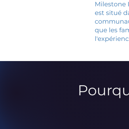
Milestone 
est situé 
communauté
que les fa
l'expérienc
Pourqu