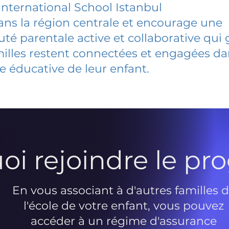
International School Istanbul
dans la région centrale et encourage une
 parentale active et collaborative qui 
milles restent connectées et engagées d
e éducative de leur enfant.
oi rejoindre le p
En vous associant à d'autres familles 
l'école de votre enfant, vous pouvez
accéder à un régime d'assurance