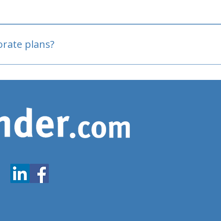
oved
porate plans?