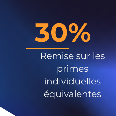
30%
Remise sur les
primes
individuelles
équivalentes