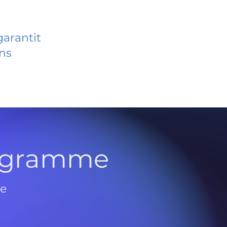
garantit
ans
rogramme
de