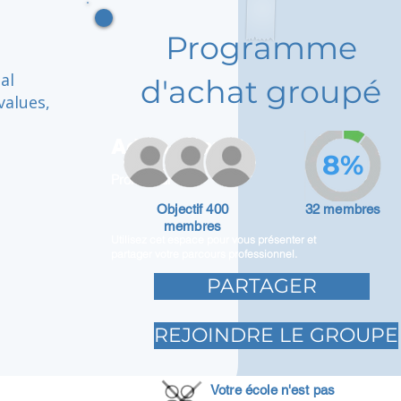
Programme
al
d'achat groupé
values,
Adam Caar
8%
Promoteur
Objectif 400
32 membres
membres
Utilisez cet espace pour vous présenter et
partager votre parcours professionnel.
PARTAGER
REJOINDRE LE GROUPE
Votre école n'est pas