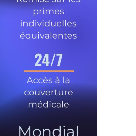
primes
individuelles
équivalentes
24/7
Accès à la
couverture
médicale
Mondial