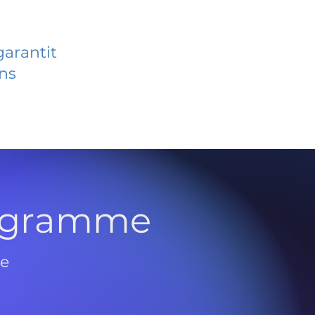
garantit
ans
rogramme
de