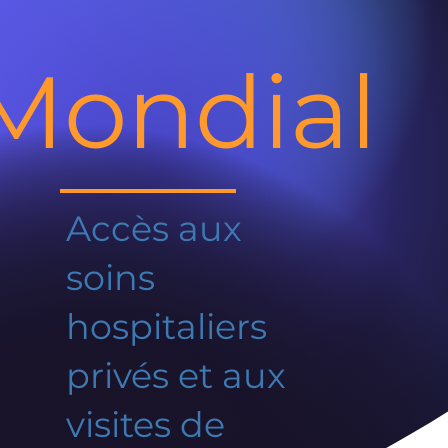
Mondial
Accès aux
soins
hospitaliers
privés et aux
visites de