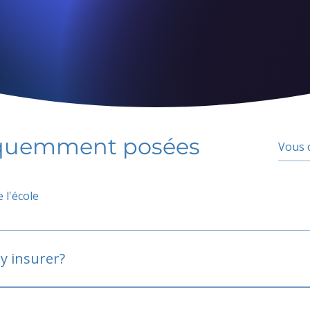
équemment posées
 l'école
y insurer?