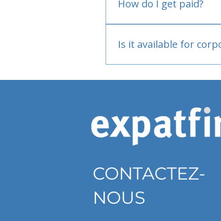
How do I get paid?
Bank or PayPal, once appr
Is it available for cor
Currently individual only
CONTACTEZ-
NOUS