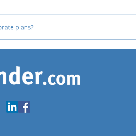
oved
porate plans?