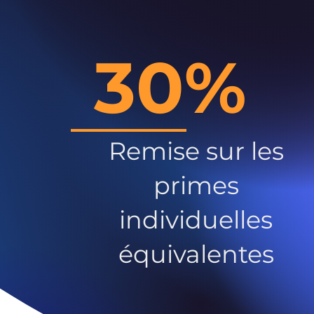
30%
Remise sur les
primes
individuelles
équivalentes