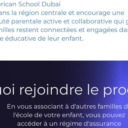
rican School Dubai
dans la région centrale et encourage une
 parentale active et collaborative qui 
milles restent connectées et engagées d
e éducative de leur enfant.
oi rejoindre le p
En vous associant à d'autres familles 
l'école de votre enfant, vous pouvez
accéder à un régime d'assurance