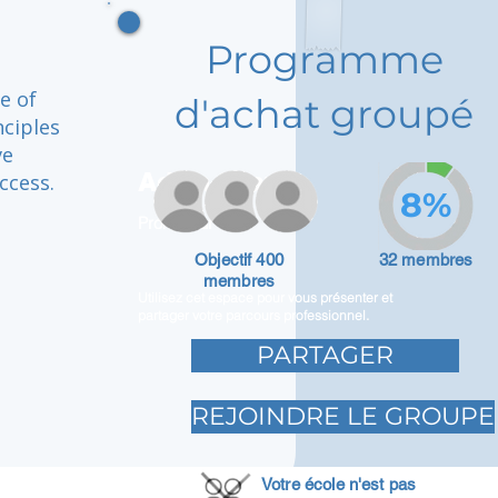
Programme
e of
d'achat groupé
nciples
ve
Adam Caar
ccess.
8%
Promoteur
Objectif 400
32 membres
membres
Utilisez cet espace pour vous présenter et
partager votre parcours professionnel.
PARTAGER
REJOINDRE LE GROUPE
Votre école n'est pas