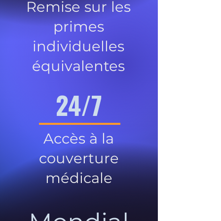
Remise sur les
primes
individuelles
équivalentes
24/7
Accès à la
couverture
médicale