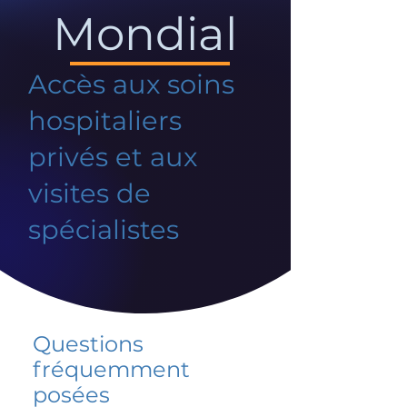
Mondial
Accès aux soins
hospitaliers
privés et aux
visites de
spécialistes
Questions
fréquemment
posées