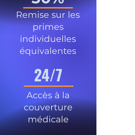
Remise sur les
primes
individuelles
équivalentes
24/7
Accès à la
couverture
médicale