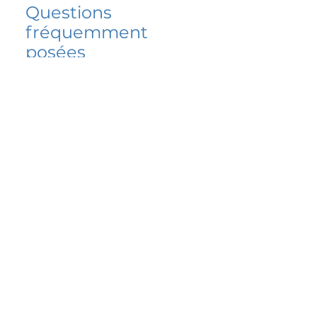
Questions
fréquemment
posées
5 percent FAQ
FAQ de l'école
Do I have to change
my insurer?
No.
How do I get paid?
Bank or PayPal, once approved
Is it available for