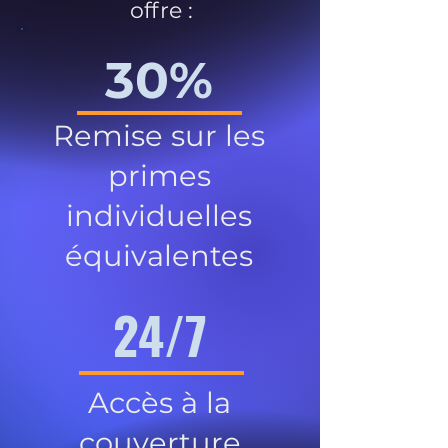
offre :
30%
Remise sur les
primes
individuelles
équivalentes
24/7
Accès à la
couverture