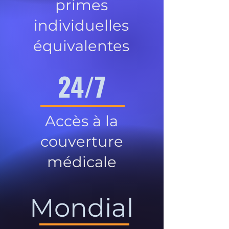
primes
individuelles
équivalentes
24/7
Accès à la
couverture
médicale
Mondial