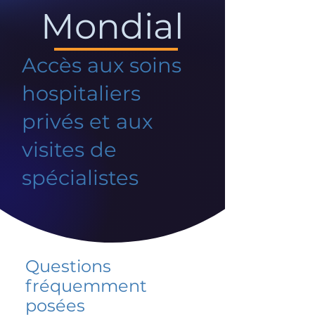
Mondial
Accès aux soins
hospitaliers
privés et aux
visites de
spécialistes
Questions
fréquemment
posées