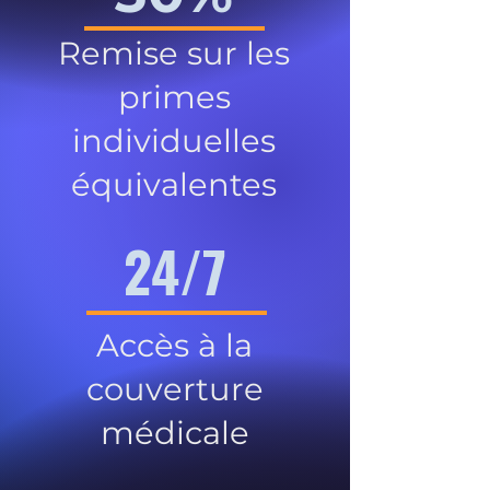
Remise sur les
primes
individuelles
équivalentes
24/7
Accès à la
couverture
médicale