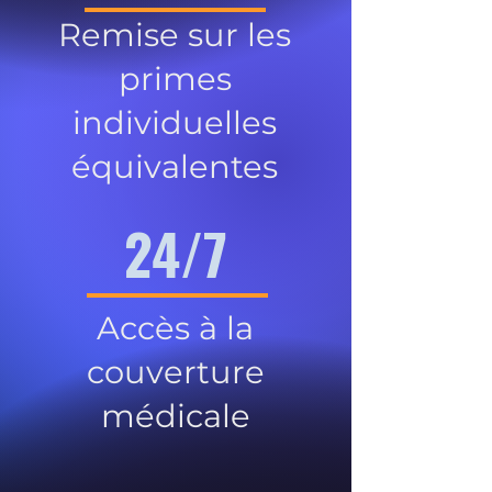
Remise sur les
primes
individuelles
équivalentes
24/7
Accès à la
couverture
médicale