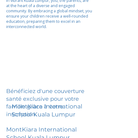
In vibrant Kuala Lumpur, you, the parents, are
at the heart of a diverse and engaged
community. By embracing a global mindset, you
ensure your children receive a well-rounded
education, preparing them to excel in an
interconnected world.
Bénéficiez d'une couverture
santé exclusive pour votre
MontKiara International
famille grâce à votre
inscription.
School Kuala Lumpur
MontKiara International
School Kuala Lumpur