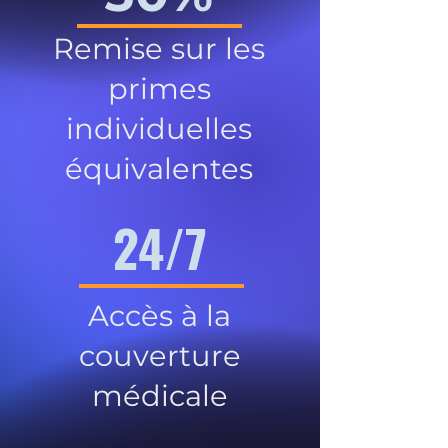
Remise sur les
primes
individuelles
équivalentes
24/7
Accès à la
couverture
médicale