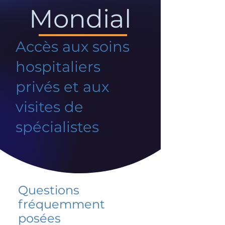
Mondial
Accès aux soins
hospitaliers
privés et aux
visites de
spécialistes
Questions
fréquemment
posées