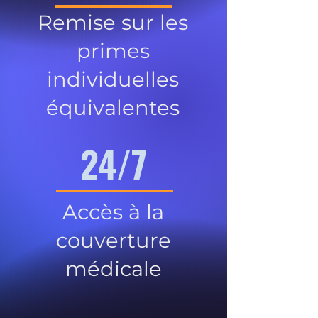
Remise sur les
primes
individuelles
équivalentes
24/7
Accès à la
couverture
médicale