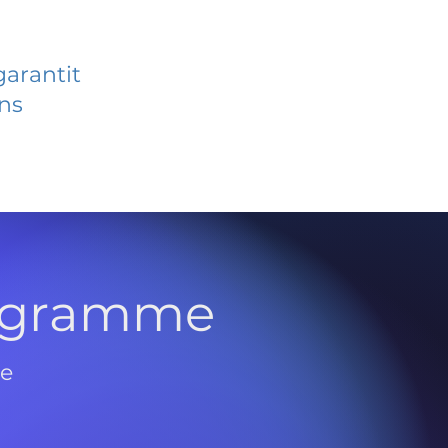
garantit
ans
rogramme
de