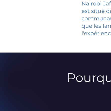
Nairobi Ja
est situé 
communauté
que les fa
l'expérienc
Pourqu