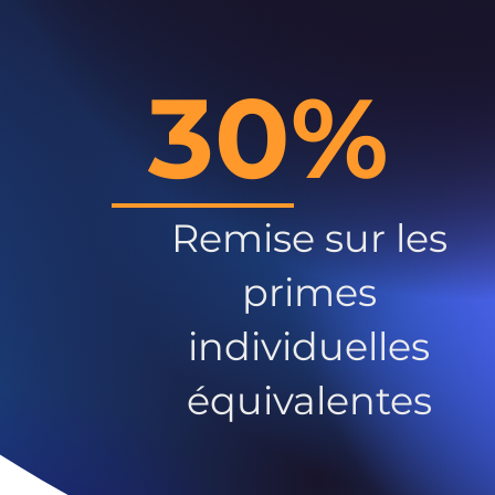
30%
Remise sur les
primes
individuelles
équivalentes