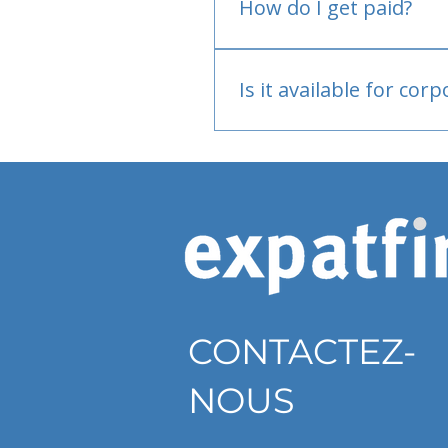
How do I get paid?
Bank or PayPal, once appr
Is it available for cor
Currently individual only
CONTACTEZ-
NOUS