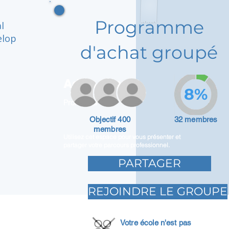
Programme
l
elop
d'achat groupé
Adam Caar
8%
Promoteur
Objectif 400
32 membres
membres
Utilisez cet espace pour vous présenter et
partager votre parcours professionnel.
PARTAGER
REJOINDRE LE GROUPE
Votre école n'est pas