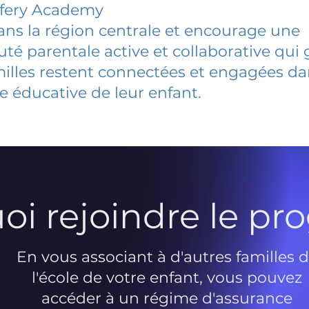
ffery Academy
dans la région centrale et encourage une
 parentale active et collaborative qui 
milles restent connectées et engagées d
e éducative de leur enfant.
oi rejoindre le p
En vous associant à d'autres familles 
l'école de votre enfant, vous pouvez
accéder à un régime d'assurance