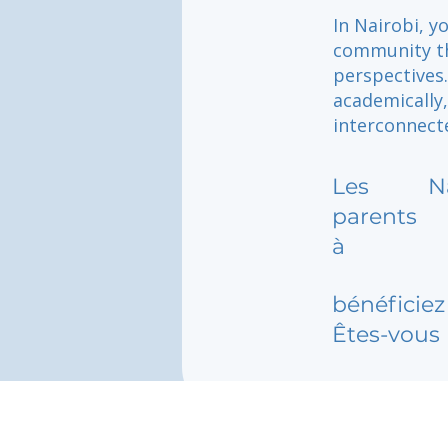
In Nairobi, y
community th
perspectives
academically,
interconnect
Les
N
parents
à
bénéficiez 
Êtes-vous 