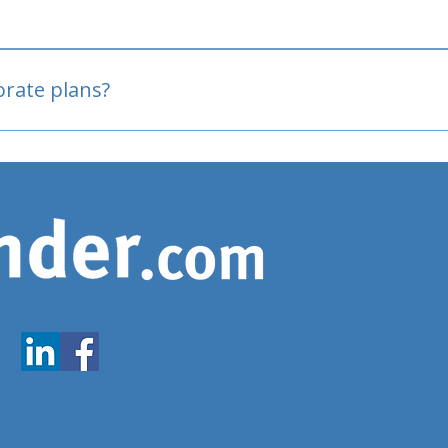
oved
porate plans?