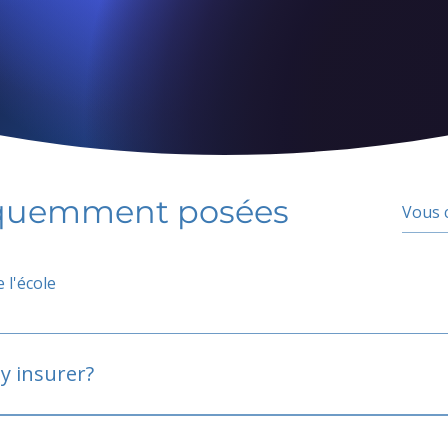
équemment posées
 l'école
y insurer?