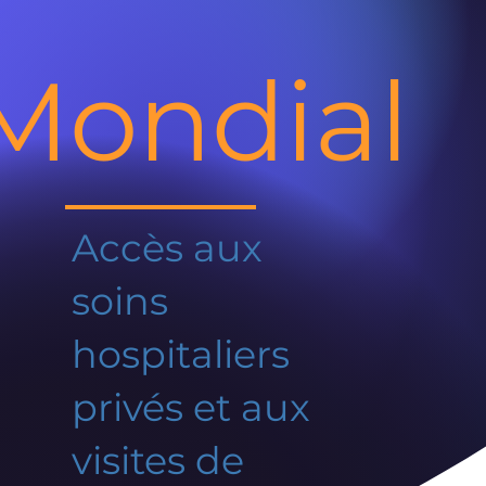
Mondial
Accès aux
soins
hospitaliers
privés et aux
visites de