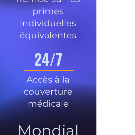
primes
individuelles
équivalentes
24/7
Accès à la
couverture
médicale
Mondial