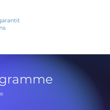
garantit
ans
rogramme
de