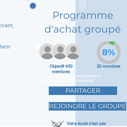
Programme
brant,
d'achat groupé
Adam Caar
 them
8%
Promoteur
Objectif 400
32 membres
membres
Utilisez cet espace pour vous présenter et
partager votre parcours professionnel.
PARTAGER
REJOINDRE LE GROUPE
Votre école n'est pas