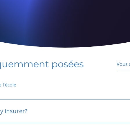
équemment posées
 l'école
y insurer?