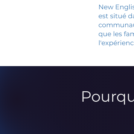
New Engli
est situé 
communauté
que les fa
l'expérienc
Pourqu