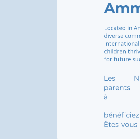
Amm
Located in Am
diverse comm
internationa
children thri
for future su
Les
N
parents
à
bénéficiez 
Êtes-vous 