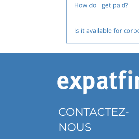
How do I get paid?
Bank or PayPal, once appr
Is it available for cor
Currently individual only
CONTACTEZ-
NOUS