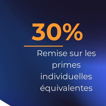
30%
Remise sur les
primes
individuelles
équivalentes