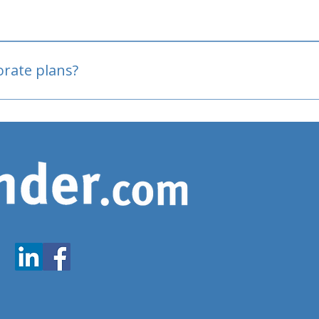
oved
porate plans?