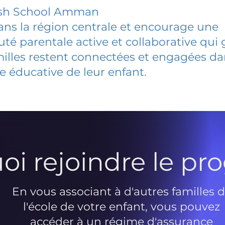
sh School Amman
dans la région centrale et encourage une
 parentale active et collaborative qui 
milles restent connectées et engagées d
e éducative de leur enfant.
oi rejoindre le p
En vous associant à d'autres familles 
l'école de votre enfant, vous pouvez
accéder à un régime d'assurance