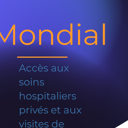
Mondial
Accès aux
soins
hospitaliers
privés et aux
visites de