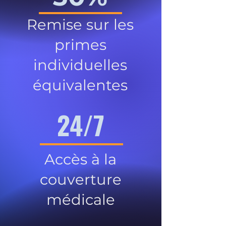
Remise sur les
primes
individuelles
équivalentes
24/7
Accès à la
couverture
médicale