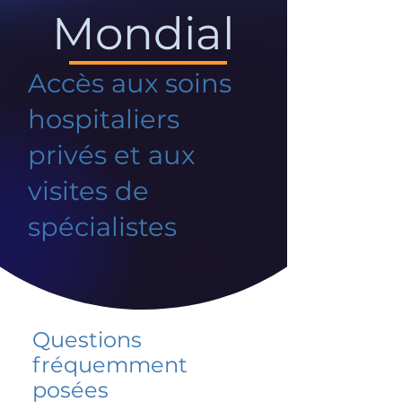
Mondial
Accès aux soins
hospitaliers
privés et aux
visites de
spécialistes
Questions
fréquemment
posées