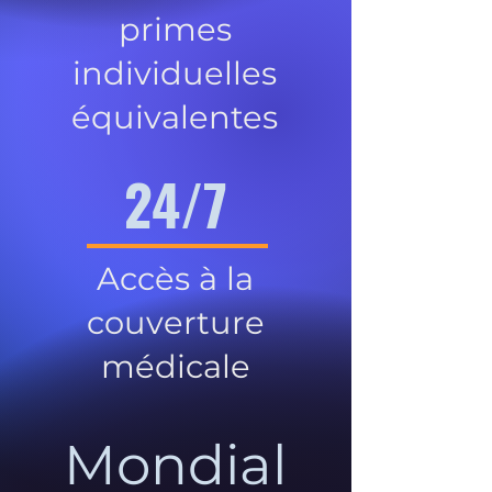
primes
individuelles
équivalentes
24/7
Accès à la
couverture
médicale
Mondial