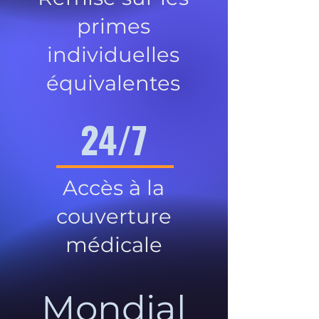
primes
individuelles
équivalentes
24/7
Accès à la
couverture
médicale
Mondial