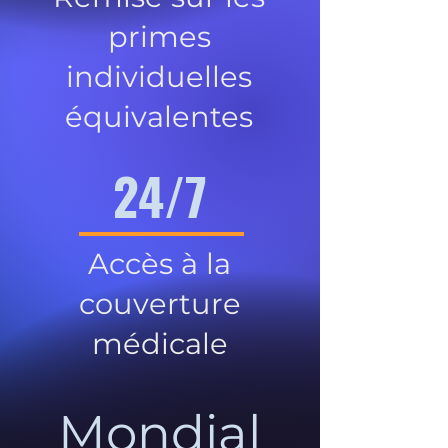
primes
individuelles
équivalentes
24/7
Accès à la
couverture
médicale
Mondial