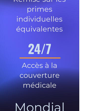
primes
individuelles
équivalentes
24/7
Accès à la
couverture
médicale
Mondial