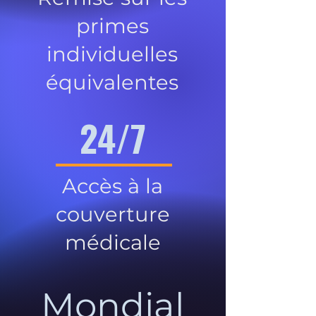
primes
individuelles
équivalentes
24/7
Accès à la
couverture
médicale
Mondial