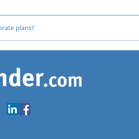
oved
porate plans?