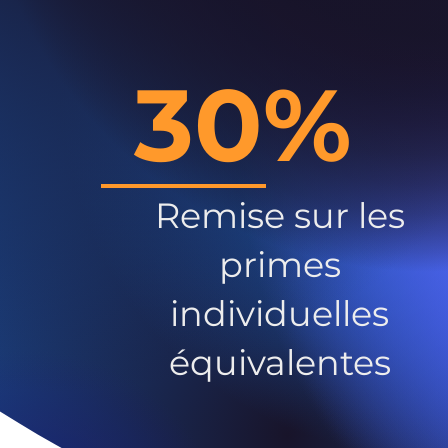
30%
Remise sur les
primes
individuelles
équivalentes