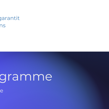
garantit
ans
rogramme
de