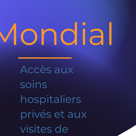
Mondial
Accès aux
soins
hospitaliers
privés et aux
visites de