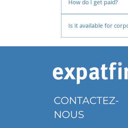
How do I get paid?
Bank or PayPal, once appr
Is it available for cor
Currently individual only
CONTACTEZ-
NOUS