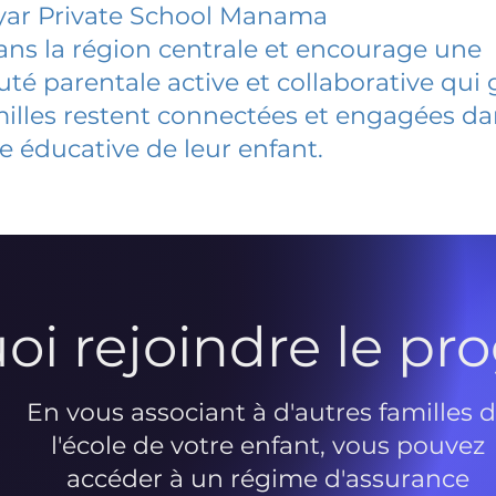
yar Private School Manama
dans la région centrale et encourage une
 parentale active et collaborative qui 
milles restent connectées et engagées d
e éducative de leur enfant.
oi rejoindre le p
En vous associant à d'autres familles 
l'école de votre enfant, vous pouvez
accéder à un régime d'assurance