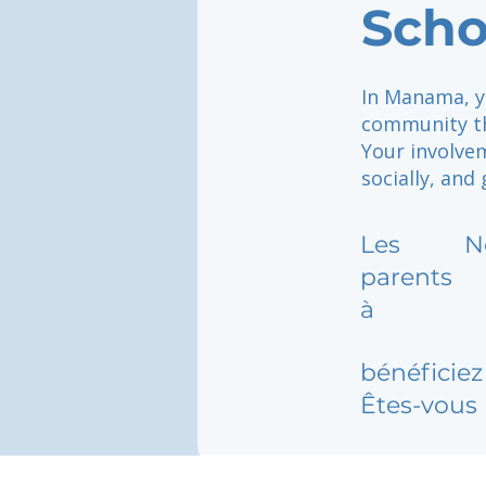
Sch
In Manama, y
community th
Your involve
socially, and
Les
N
parents
à
bénéficiez 
Êtes-vous 