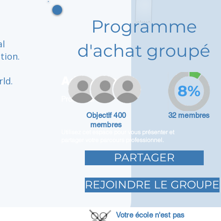
Programme
al
d'achat groupé
tion.
Adam Caar
rld.
8%
Promoteur
Objectif 400
32 membres
membres
Utilisez cet espace pour vous présenter et
partager votre parcours professionnel.
PARTAGER
REJOINDRE LE GROUPE
Votre école n'est pas