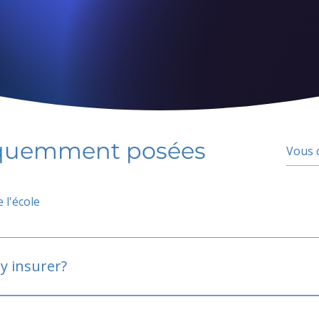
équemment posées
 l'école
y insurer?