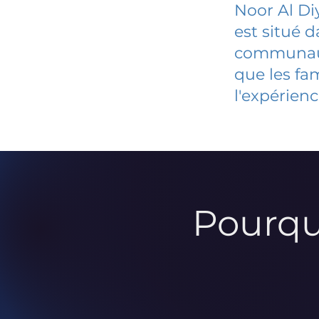
Noor Al Di
est situé 
communauté
que les fa
l'expérienc
Pourqu