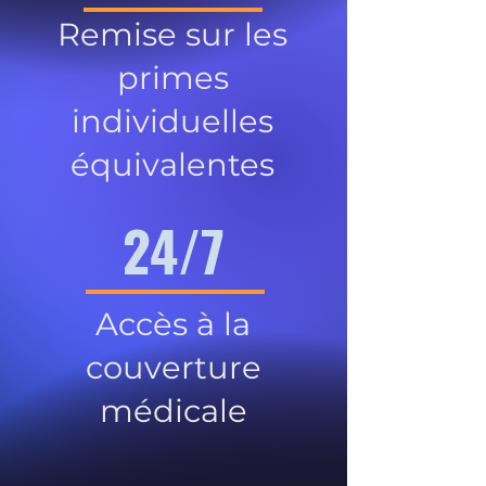
Remise sur les
primes
individuelles
équivalentes
24/7
Accès à la
couverture
médicale