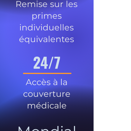
Remise sur les
primes
individuelles
équivalentes
24/7
Accès à la
couverture
médicale