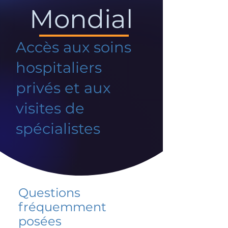
Mondial
Accès aux soins
hospitaliers
privés et aux
visites de
spécialistes
Questions
fréquemment
posées