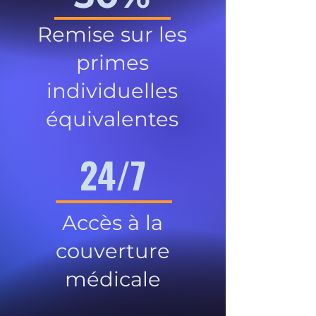
Remise sur les
primes
individuelles
équivalentes
24/7
Accès à la
couverture
médicale