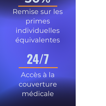
Remise sur les
primes
individuelles
équivalentes
24/7
Accès à la
couverture
médicale