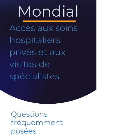
Mondial
Accès aux soins
hospitaliers
privés et aux
visites de
spécialistes
Questions
fréquemment
posées