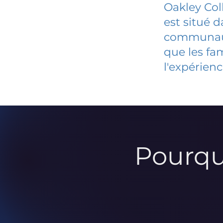
Oakley Col
est situé 
communauté
que les fa
l'expérienc
Pourqu