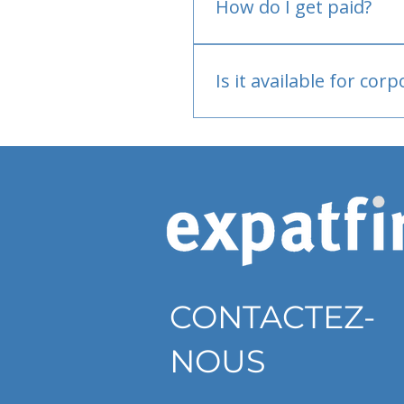
How do I get paid?
Bank or PayPal, once appr
Is it available for cor
Currently individual only
CONTACTEZ-
NOUS