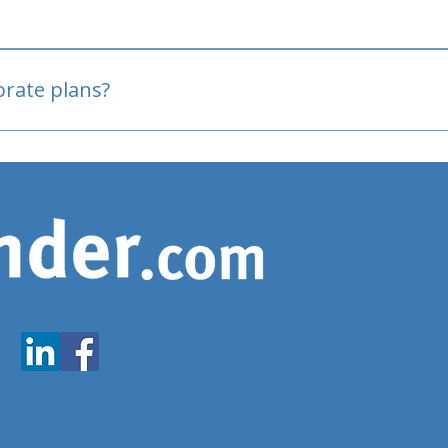
oved
porate plans?