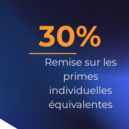
30%
Remise sur les
primes
individuelles
équivalentes