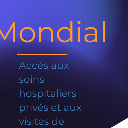
Mondial
Accès aux
soins
hospitaliers
privés et aux
visites de