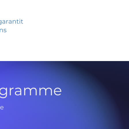
garantit
ans
rogramme
de