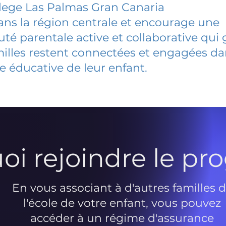
lege Las Palmas Gran Canaria
dans la région centrale et encourage une
 parentale active et collaborative qui 
milles restent connectées et engagées d
e éducative de leur enfant.
oi rejoindre le p
En vous associant à d'autres familles 
l'école de votre enfant, vous pouvez
accéder à un régime d'assurance