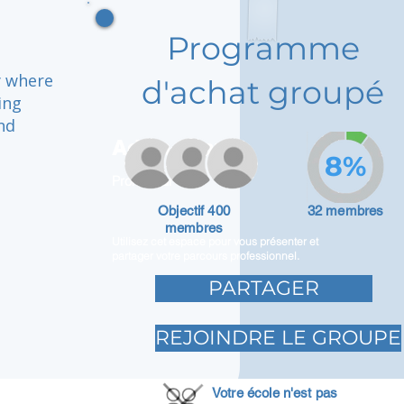
Programme
y where
d'achat groupé
ing
nd
Adam Caar
8%
Promoteur
Objectif 400
32 membres
membres
Utilisez cet espace pour vous présenter et
partager votre parcours professionnel.
PARTAGER
REJOINDRE LE GROUPE
Votre école n'est pas