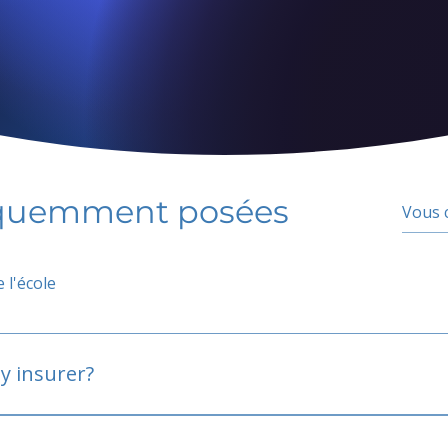
équemment posées
 l'école
y insurer?