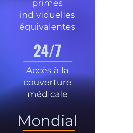
primes
individuelles
équivalentes
24/7
Accès à la
couverture
médicale
Mondial