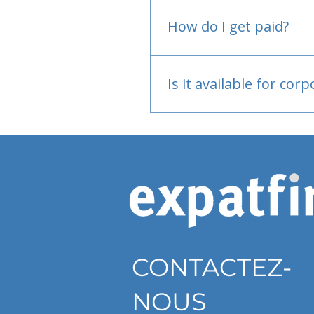
No.
How do I get paid?
Bank or PayPal, once appr
Is it available for cor
Currently individual only
CONTACTEZ-
NOUS