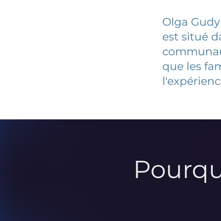
Olga Gudyn
est situé 
communauté
que les fa
l'expérienc
Pourqu