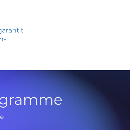
garantit
ans
rogramme
de