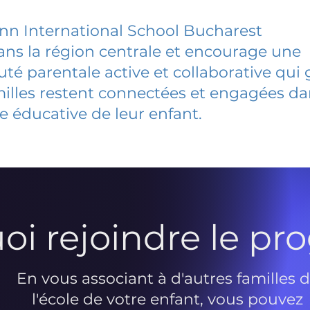
n International School Bucharest
dans la région centrale et encourage une
 parentale active et collaborative qui 
milles restent connectées et engagées d
e éducative de leur enfant.
oi rejoindre le p
En vous associant à d'autres familles 
l'école de votre enfant, vous pouvez