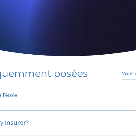
équemment posées
 l'école
y insurer?