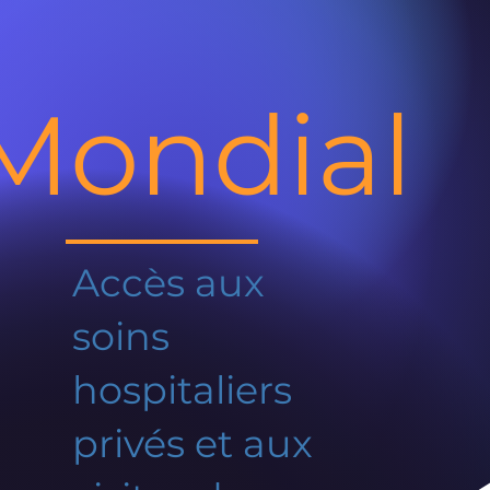
Mondial
Accès aux
soins
hospitaliers
privés et aux