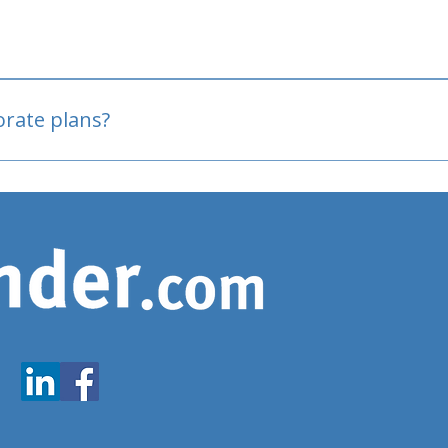
oved
porate plans?