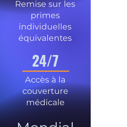
Remise sur les
primes
individuelles
équivalentes
24/7
Accès à la
couverture
médicale