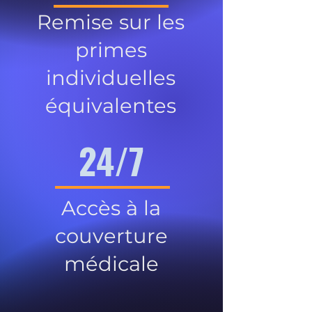
Remise sur les
primes
individuelles
équivalentes
24/7
Accès à la
couverture
médicale