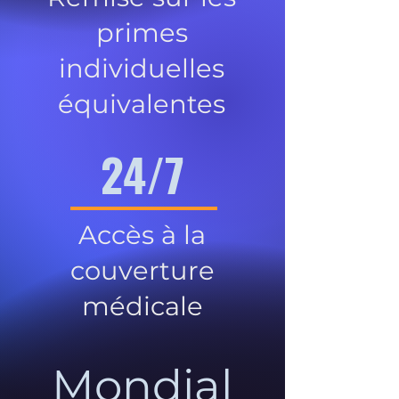
primes
individuelles
équivalentes
24/7
Accès à la
couverture
médicale
Mondial