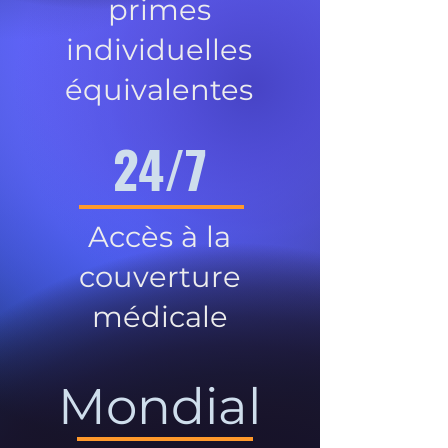
primes
individuelles
équivalentes
24/7
Accès à la
couverture
médicale
Mondial