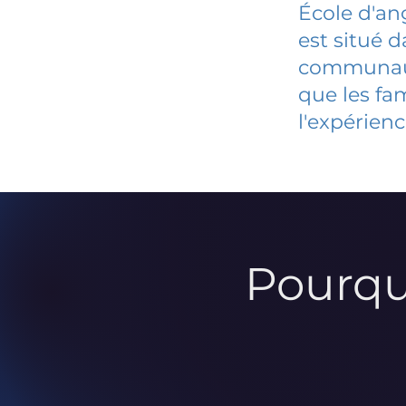
École d'an
est situé 
communauté
que les fa
l'expérienc
Pourqu