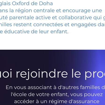
glais Oxford de Doha
dans la région centrale et encourage une
 parentale active et collaborative qui 
milles restent connectées et engagées d
e éducative de leur enfant.
oi rejoindre le p
En vous associant à d'autres familles 
l'école de votre enfant, vous pouvez
accéder à un régime d'assurance