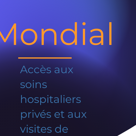
Mondial
Accès aux
soins
hospitaliers
privés et aux
visites de