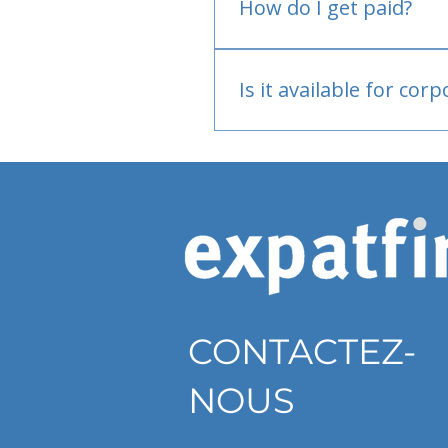
How do I get paid?
Bank or PayPal, once appr
Is it available for cor
Currently individual only
CONTACTEZ-
NOUS