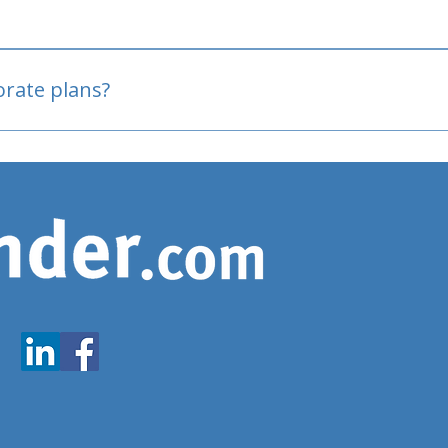
oved
porate plans?