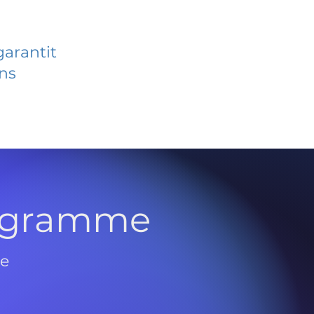
garantit
ans
rogramme
de