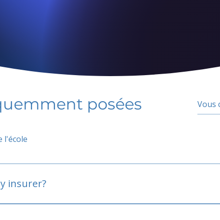
équemment posées
 l'école
y insurer?