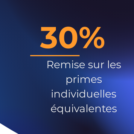
30%
Remise sur les
primes
individuelles
équivalentes