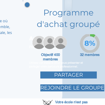
Programme
ue où
d'achat groupé
emble,
ale, les
Adam Caar
8%
Promoteur
Objectif 400
32 membres
membres
Utilisez cet espace pour vous présenter et
partager votre parcours professionnel.
PARTAGER
REJOINDRE LE GROUPE
Votre école n'est pas