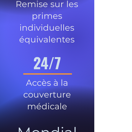
Remise sur les
primes
individuelles
équivalentes
24/7
Accès à la
couverture
médicale