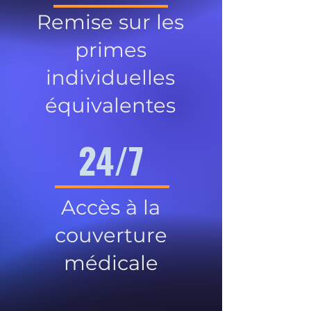
Remise sur les
primes
individuelles
équivalentes
24/7
Accès à la
couverture
médicale