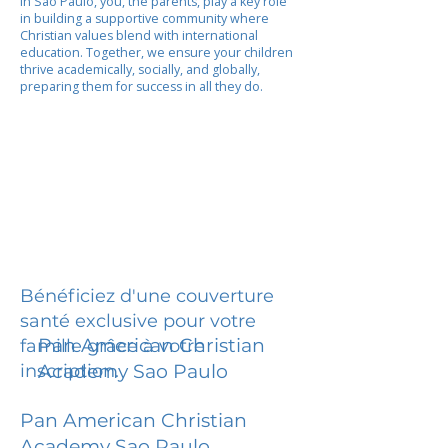
In Sao Paulo, you, the parents, play a key role
in building a supportive community where
Christian values blend with international
education. Together, we ensure your children
thrive academically, socially, and globally,
preparing them for success in all they do.
Bénéficiez d'une couverture
santé exclusive pour votre
Pan American Christian
famille grâce à votre
inscription.
Academy Sao Paulo
Pan American Christian
Academy Sao Paulo