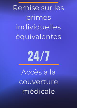
Remise sur les
primes
individuelles
équivalentes
24/7
Accès à la
couverture
médicale