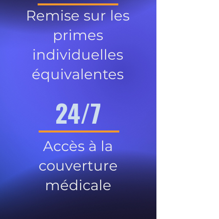
Remise sur les
primes
individuelles
équivalentes
24/7
Accès à la
couverture
médicale