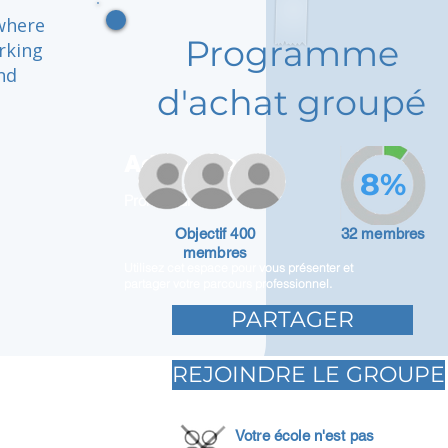
 where
Programme
rking
nd
d'achat groupé
Adam Caar
8%
Promoteur
Objectif 400
32 membres
membres
Utilisez cet espace pour vous présenter et
partager votre parcours professionnel.
PARTAGER
REJOINDRE LE GROUPE
Votre école n'est pas