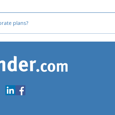
oved
porate plans?