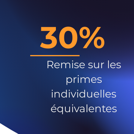
30%
Remise sur les
primes
individuelles
équivalentes