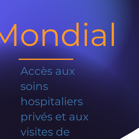
Mondial
Accès aux
soins
hospitaliers
privés et aux
visites de