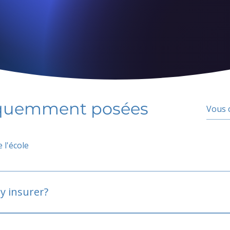
équemment posées
 l'école
y insurer?