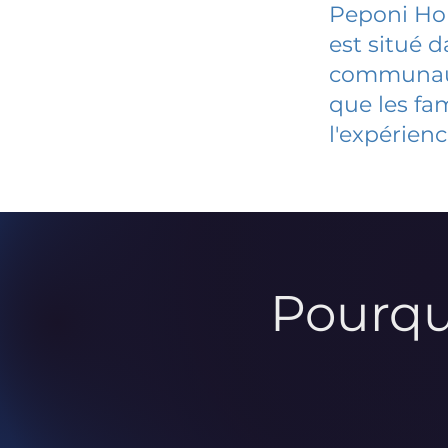
Peponi Ho
est situé 
communauté
que les fa
l'expérienc
Pourqu