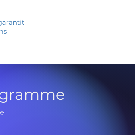
garantit
ans
rogramme
de