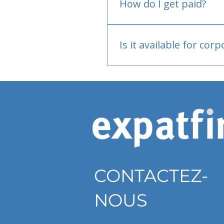
How do I get paid?
Bank or PayPal, once appr
Is it available for cor
Currently individual only
CONTACTEZ-
NOUS