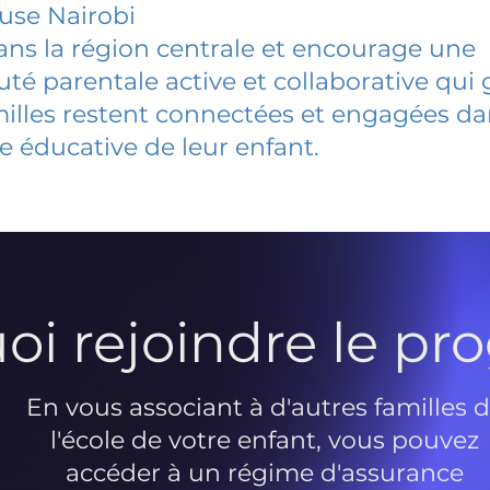
use Nairobi
dans la région centrale et encourage une
 parentale active et collaborative qui 
milles restent connectées et engagées d
e éducative de leur enfant.
oi rejoindre le p
En vous associant à d'autres familles 
l'école de votre enfant, vous pouvez
accéder à un régime d'assurance