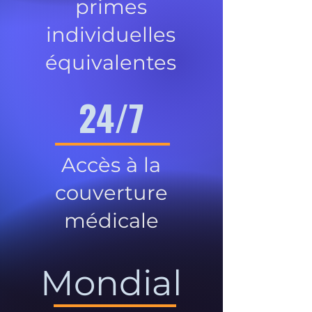
primes
individuelles
équivalentes
24/7
Accès à la
couverture
médicale
Mondial